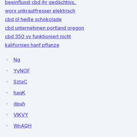
beeinflusst cbd ihr gedächtnis_
worx unkrautfresser elektrisch
cbd öl heiße schokolade
cbd unternehmen portland oregon
cbd 350 vv funktioniert nicht
kalifornien hanf pflanze
Ng
YvNOF
SztaC
haqK
dpuh
VIKVY
WnAQH