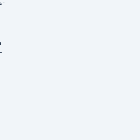
en
n
n
s