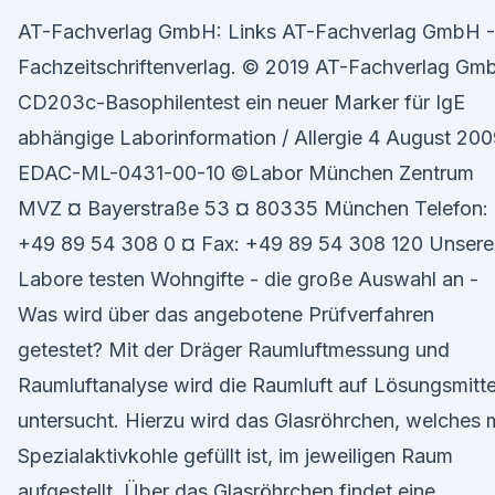
AT-Fachverlag GmbH: Links AT-Fachverlag GmbH -
Fachzeitschriftenverlag. © 2019 AT-Fachverlag Gm
CD203c-Basophilentest ein neuer Marker für IgE
abhängige Laborinformation / Allergie 4 August 20
EDAC-ML-0431-00-10 ©Labor München Zentrum
MVZ ¤ Bayerstraße 53 ¤ 80335 München Telefon:
+49 89 54 308 0 ¤ Fax: +49 89 54 308 120 Unsere
Labore testen Wohngifte - die große Auswahl an -
Was wird über das angebotene Prüfverfahren
getestet? Mit der Dräger Raumluftmessung und
Raumluftanalyse wird die Raumluft auf Lösungsmitte
untersucht. Hierzu wird das Glasröhrchen, welches 
Spezialaktivkohle gefüllt ist, im jeweiligen Raum
aufgestellt. Über das Glasröhrchen findet eine