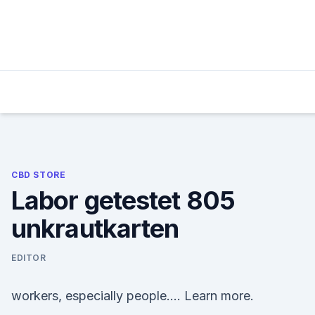
Skip
to
content
CBD STORE
Labor getestet 805
unkrautkarten
EDITOR
workers, especially people…. Learn more.