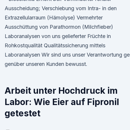
Ausscheidung; Verschiebung vom Intra- in den
Extrazellularraum (Hämolyse) Vermehrter
Ausschüttung von Parathormon (Milchfieber)
Laboranalysen von uns gelieferter Früchte in
Rohkostqualität Qualitätssicherung mittels
Laboranalysen Wir sind uns un­ser Ver­ant­wor­tung ge
gen­über un­se­ren Kun­den be­wusst.
Arbeit unter Hochdruck im
Labor: Wie Eier auf Fipronil
getestet