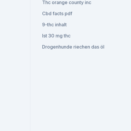
Thc orange county inc
Cbd facts pdf
9-thc inhalt
Ist 30 mg thc
Drogenhunde riechen das öl