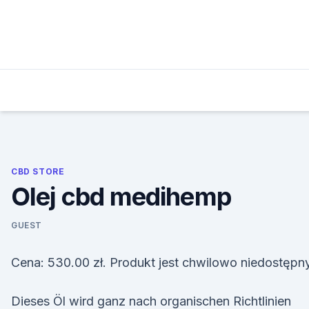
Skip
to
content
CBD STORE
Olej cbd medihemp
GUEST
Cena: 530.00 zł. Produkt jest chwilowo niedostępny
Dieses Öl wird ganz nach organischen Richtlinien