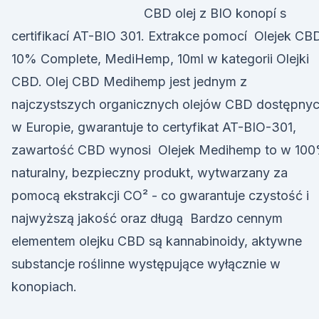
CBD olej z BIO konopí s
certifikací AT-BIO 301. Extrakce pomocí Olejek CB
10% Complete, MediHemp, 10ml w kategorii Olejki
CBD. Olej CBD Medihemp jest jednym z
najczystszych organicznych olejów CBD dostępny
w Europie, gwarantuje to certyfikat AT-BIO-301,
zawartość CBD wynosi Olejek Medihemp to w 10
naturalny, bezpieczny produkt, wytwarzany za
pomocą ekstrakcji CO² - co gwarantuje czystość i
najwyższą jakość oraz długą Bardzo cennym
elementem olejku CBD są kannabinoidy, aktywne
substancje roślinne występujące wyłącznie w
konopiach.