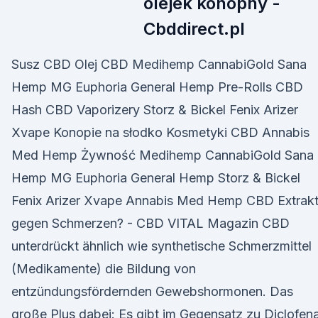
olejek konopny -
Cbddirect.pl
Susz CBD Olej CBD Medihemp CannabiGold Sana
Hemp MG Euphoria General Hemp Pre-Rolls CBD
Hash CBD Vaporizery Storz & Bickel Fenix Arizer
Xvape Konopie na słodko Kosmetyki CBD Annabis
Med Hemp Żywność Medihemp CannabiGold Sana
Hemp MG Euphoria General Hemp Storz & Bickel
Fenix Arizer Xvape Annabis Med Hemp CBD Extrak
gegen Schmerzen? - CBD VITAL Magazin CBD
unterdrückt ähnlich wie synthetische Schmerzmittel
(Medikamente) die Bildung von
entzündungsfördernden Gewebshormonen. Das
große Plus dabei: Es gibt im Gegensatz zu Diclofen