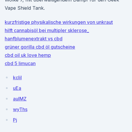
Vape Shield Tank.
kurzfristige physikalische wirkungen von unkraut
hilft cannabisöl bei multipler sklerose_
hanfblumenextrakt vs cbd
grüner gorilla cbd öl gutscheine
cbd oil uk love hemp
cbd 5 limucan
kcIil
uEa
aulMZ
wyThs
Pj