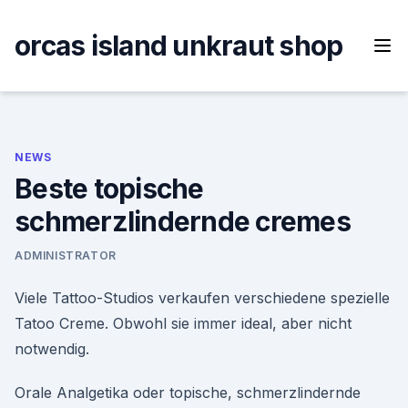
Skip
to
orcas island unkraut shop
content
NEWS
Beste topische
schmerzlindernde cremes
ADMINISTRATOR
Viele Tattoo-Studios verkaufen verschiedene spezielle
Tatoo Creme. Obwohl sie immer ideal, aber nicht
notwendig.
Orale Analgetika oder topische, schmerzlindernde