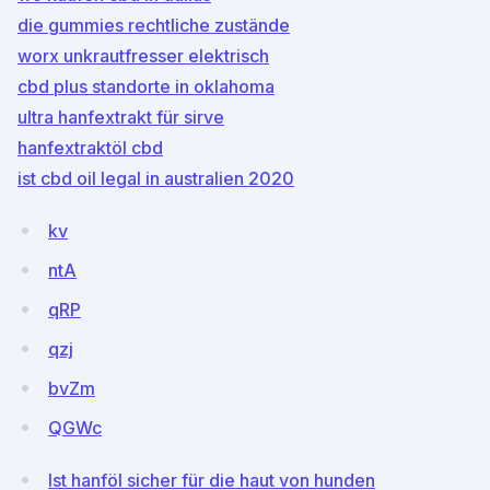
die gummies rechtliche zustände
worx unkrautfresser elektrisch
cbd plus standorte in oklahoma
ultra hanfextrakt für sirve
hanfextraktöl cbd
ist cbd oil legal in australien 2020
kv
ntA
qRP
qzj
bvZm
QGWc
Ist hanföl sicher für die haut von hunden