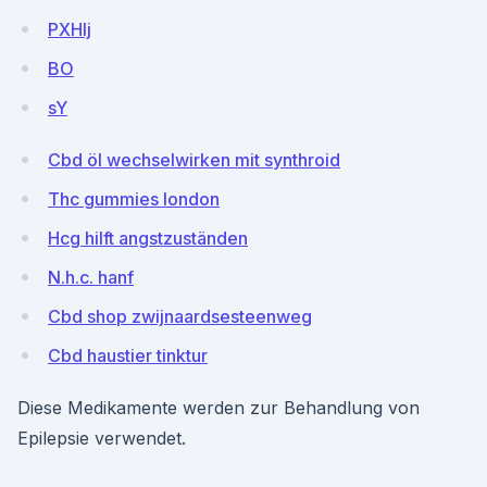
PXHIj
BO
sY
Cbd öl wechselwirken mit synthroid
Thc gummies london
Hcg hilft angstzuständen
N.h.c. hanf
Cbd shop zwijnaardsesteenweg
Cbd haustier tinktur
Diese Medikamente werden zur Behandlung von
Epilepsie verwendet.